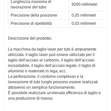
Lunghezza massima di
9200 millimetri
lavorazione del tubo
10-Φ230mm
Tubo tondo Φ10-Φ160mm
 □10-□160mm
Tubo quadrato □10-□110mm
Precisione della posizione
0,05 millimetri
70mm≥
Tubo ovale: 110 mm≥
Precisione di ripetibilità
0,03 millimetri
erale≥20mm
Lunghezza laterale≥20mm
erno≤230mm
Diametro esterno≤160 mm
Descrizione del prodotto:
La macchina da taglio laser per tubi è ampiamente
utilizzata: il taglio laser può essere utilizzato per il
taglio dell'acciaio al carbonio, il taglio dell'acciaio
inossidabile, il taglio dell'acciaio legato, il taglio di
alluminio e materiale in lega, ecc.
La perforazione, il contorno complesso e la
lavorazione di tubi lunghi possono essere realizzati
attraverso un semplice funzionamento.
È possibile realizzare un'elevata efficienza di taglio e
una produzione di massa.