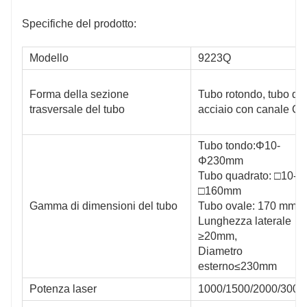
Specifiche del prodotto:
Modello
9223Q
Forma della sezione
Tubo rotondo, tubo qua
trasversale del tubo
acciaio con canale C e a
Tubo tondo:Φ10-
Φ230mm
Tubo quadrato: □10-
□160mm
Gamma di dimensioni del tubo
Tubo ovale: 170 mm≥
Lunghezza laterale
≥20mm,
6516q
Diametro
esterno≤230mm
Potenza laser
1000/1500/2000/3000
angolo a L, acciaio a canale C e altri tipi di tubi