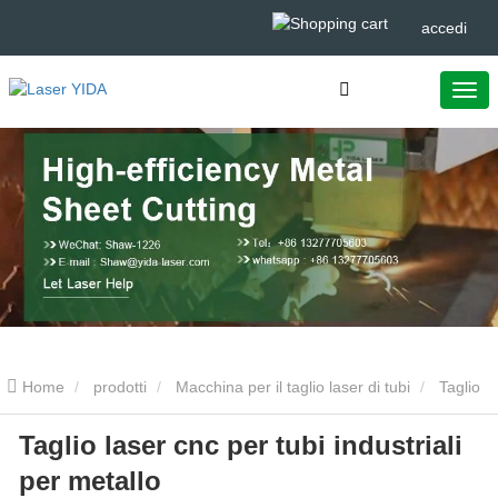
accedi
Home
prodotti
Macchina per il taglio laser di tubi
Taglio
Taglio laser cnc per tubi industriali
laser cnc per tubi industriali per metallo
per metallo