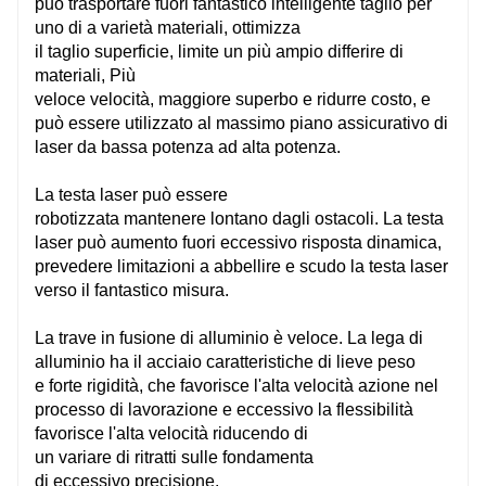
può
trasportare
fuori
fantastico
intelligente
taglio
per
uno di a
varietà
materiali, ottimizza
Letto segmentato saldato a piastra tipo mortasa e tenone
Lett
il
taglio
superficie,
limite
un più ampio
differire
di
materiali,
Più
Mandrino pneumatico
Man
veloce
velocità,
maggiore
superbo
e
ridurre
costo, e
può essere utilizzato al massimo
piano assicurativo
di
laser da bassa potenza ad alta potenza.
La lunghezza massima del tubo C-M3/6 è di 3 o 6 m
La l
La testa laser può essere
robotizzata
mantenere
lontano dagli ostacoli. La testa
laser può
aumento
fuori
eccessivo
risposta dinamica,
Giappone Fuji/Francia Schneider
Giap
prevedere
limitazioni
a
abbellire
e
scudo
la testa laser
verso il
fantastico
misura.
La trave in fusione di alluminio è veloce. La lega di
Fatto in Taiwan
Fatt
alluminio ha il
acciaio
caratteristiche
di
lieve
peso
e
forte
rigidità, che favorisce l'alta velocità
azione
nel
Fatto in Taiwan
Fatt
processo di lavorazione e
eccessivo
la flessibilità
favorisce l'alta velocità
riducendo
di
FSCUT
FS
un
variare
di
ritratti
sulle fondamenta
di
eccessivo
precisione.