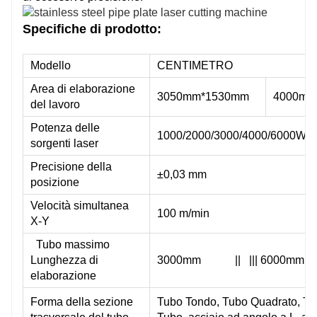
Giappone SMC/Germania AVENTICS
Gia
Specifiche di prodotto:
Modello
CENTIMETRO
Giappone SMC
Gia
Area di elaborazione
3050mm*1530mm
4000mm
del lavoro
Giappone SMC
Gia
Potenza delle
1000/2000/3000/4000/6000W
sorgenti laser
●
●
Precisione della
±0,03 mm
posizione
File G, DXF, DWG, PLT, ENG
File
Velocità simultanea
100 m/min
File G, DXF, DWG, PLT, ENG
File
X-Y
Tubo massimo
Lunghezza di
3000mm || ||| 6000mm |
IGS
IGS
elaborazione
Forma della sezione
Tubo Tondo, Tubo Quadrato, Tu