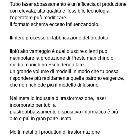
Tubo laser
abbassamento
è un'efficacia di produzione
con elevata,
alta qualità
e
flessibile
tecnologia,
l'operatore può modificare
il
formato
schema
eccetto
influenzandolo.
Il
intero
processo di fabbricazione del prodotto;
Il
più alto
vantaggio
è quello
uscire
clienti
può
manipolare la produzione di
Presto
manichino
o ​​
medio
manichino
Escludendo fare
un
grande
volume
di modelli in modo che tu possa
rispondere
più
rapidamente
quella
patrono
esigenze,
che non richiede più il modello di fusione.
Nel
metallo
industria di trasformazione, laser
C4M
C3
incorporato per tubi a
piastre
abbassamento
dispositivo informatico
è
più
alto
e
più
in gran parte
usato.
4000mm*1524mm
305
Molti
metallo
I produttori di trasformazione