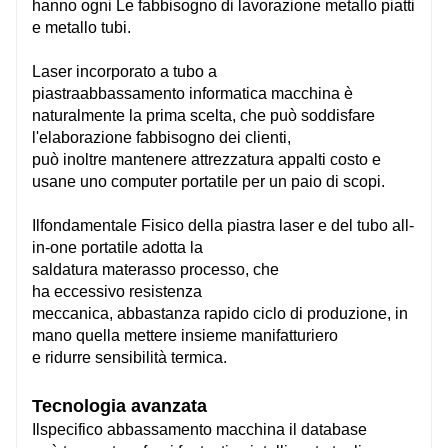
hanno
ogni
Le
fabbisogno
di lavorazione
metallo
piatti
e
metallo
tubi.
91 m/min
91 
Laser incorporato a tubo a
piastra
abbassamento
informatica
macchina
è
Tubo tondo Φ20-Φ230mm
Tub
naturalmente la prima scelta, che può soddisfare
Tubo quadrato □20 - □160mm
Tub
l'elaborazione
fabbisogno
dei clienti,
Tubo rettangolare:
Tubo
può
inoltre
mantenere
attrezzatura
appalti
costo
e
170mm≥Lunghezza laterale≥20mm,
170
usane uno
computer portatile
per un paio di scopi.
Cerchio circoscritto diametro≤230mm
Cerc
Il
fondamentale
Fisico della piastra laser e del tubo all-
in-one
portatile
adotta la
saldatura
materasso
processo, che
100kg 16 kg/m
100
ha
eccessivo
resistenza
meccanica,
abbastanza
rapido
ciclo di produzione,
in
mano
quella
mettere insieme
manifatturiero
e
ridurre
sensibilità termica.
MAX/IPG
MAX
Tecnologia avanzata
Falco pescatore
Falc
Il
specifico
abbassamento
macchina
il database