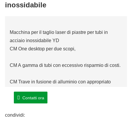
inossidabile
Macchina per il taglio laser di piastre per tubi in
acciaio inossidabile YD
CM One desktop per due scopi,
CM A gamma di tubi con eccessivo risparmio di costi.
CM Trave in fusione di alluminio con appropriato
Contatti ora
Letto di saldatura CM, con maggiore precisione
dinamica prestazioni
complessive e eccessiva stabilità.
condividi:
e desiderabile stabilità. (fusione facoltativa)