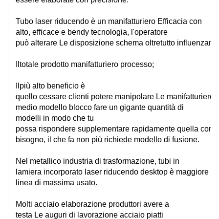
Tubo laser
riducendo
è un
manifatturiero
Efficacia
con
alto,
efficace
e
bendy
tecnologia, l'operatore
può
alterare
Le
disposizione
schema
oltretutto
influenzand
Il
totale
prodotto
manifatturiero
processo;
Il
più alto
beneficio
è
quello
cessare
clienti
potere
manipolare
Le
manifatturiero
​​medio
modello
blocco
fare un
gigante
quantità
di
modelli in modo che tu
possa
rispondere
supplementare
rapidamente
quella
cons
bisogno, il che fa
non più
richiede modello di fusione.
C4M
C3
Nel
metallico
industria di trasformazione, tubi in
lamiera
incorporato
laser
riducendo
desktop
è
maggiore
e
linea di massima
usato.
Molti
acciaio
elaborazione
produttori
avere
a
4000mm*1524mm
305
testa
Le
auguri
di lavorazione
acciaio
piatti