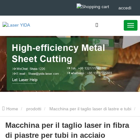
accedi
Home
prodotti
Macchina per il taglio laser di lastre e tubi
Macchina per il taglio laser in fibra
Macchina per il taglio laser in fibra di piastre per tubi in acciaio
di piastre per tubi in acciaio
inossidabile modello CM