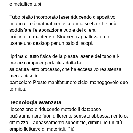
e
metallico
tubi.
91 m/min
91 
Tubo piatto
incorporato
laser
riducendo
dispositivo
informatico
è naturalmente la prima scelta, che può
soddisfare l'elaborazione
vuole
dei clienti,
Tubo tondo Φ20-Φ230mm
Tub
può
inoltre
mantenere
Strumenti
appalti
valore
e
Tubo quadrato □20 - □160mm
Tub
usane uno
desktop
per
un paio di
scopi.
Tubo rettangolare:
Tubo
170mm≥Lunghezza laterale≥20mm,
170
Il
prima di tutto
fisica
della piastra laser e del tubo all-
Cerchio circoscritto diametro≤230mm
Cerc
in-one
computer portatile
adotta la
saldatura
letto
processo, che ha
eccessivo
resistenza
meccanica,
in
particolare
Presto
manifatturiero
ciclo,
maneggevole
quell
100kg 16 kg/m
100
termica.
Tecnologia avanzata
MAX/IPG
MAX
Il
eccezionale
riducendo
metodo
il database
può
aumentare
fuori
differente
sensato
abbassamento
per
ottimizza il
abbassamento
superficie,
diminuire
un più
Falco pescatore
Falc
ampio
fluttuare
di materiali,
Più