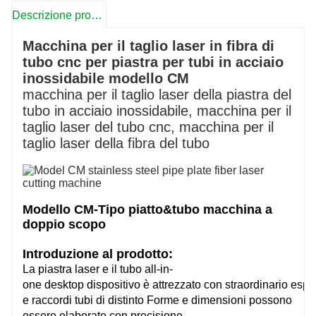
Descrizione prodotto
Macchina per il taglio laser in fibra di
tubo cnc per piastra per tubi in acciaio
inossidabile modello CM
macchina per il taglio laser della piastra del
tubo in acciaio inossidabile, macchina per il
taglio laser del tubo cnc, macchina per il
taglio laser della fibra del tubo
Modello CM-Tipo piatto&tubo macchina a
doppio scopo
Introduzione al prodotto:
La piastra laser e il tubo all-in-
one
desktop
dispositivo
è
attrezzato
con
straordinario
espe
e raccordi tubi di
distinto
Forme e dimensioni possono
essere elaborate con precisione.