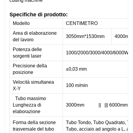
Giappone SMC/Germania AVENTICS
Gia
Specifiche di prodotto:
Modello
CENTIMETRO
Giappone SMC
Gia
Area di elaborazione
3050mm*1530mm
4000mm
del lavoro
Potenza delle
1000/2000/3000/4000/6000W
Giappone SMC
Gia
sorgenti laser
Precisione della
●
●
±0,03 mm
posizione
Velocità simultanea
100 m/min
File G, DXF, DWG, PLT, ENG
File
X-Y
File G, DXF, DWG, PLT, ENG
File
Tubo massimo
Lunghezza di
3000mm || ||| 6000mm |
elaborazione
IGS
IGS
Forma della sezione
Tubo Tondo, Tubo Quadrato, Tu
trasversale del tubo
Tubo, acciaio ad angolo a L, accia