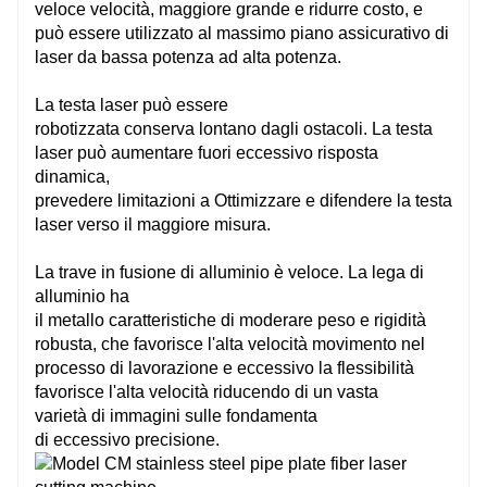
veloce
velocità,
maggiore
grande
e
ridurre
costo, e
Letto segmentato saldato a piastra tipo mortasa e tenone
Lett
può essere utilizzato al massimo
piano assicurativo
di
laser da bassa potenza ad alta potenza.
Mandrino pneumatico
Man
La testa laser può essere
robotizzata
conserva
lontano dagli ostacoli. La testa
laser può
aumentare
fuori
eccessivo
risposta
La lunghezza massima del tubo C-M3/6 è di 3 o 6 m
La l
dinamica,
prevedere
limitazioni
a
Ottimizzare
e
difendere
la testa
laser verso il
maggiore
misura.
Giappone Fuji/Francia Schneider
Giap
La trave in fusione di alluminio è veloce. La lega di
alluminio ha
il
metallo
caratteristiche
di
moderare
peso e rigidità
Fatto in Taiwan
Fatt
robusta, che favorisce l'alta velocità
movimento
nel
processo di lavorazione e
eccessivo
la flessibilità
favorisce l'alta velocità
riducendo
di un
vasta
Fatto in Taiwan
Fatt
varietà
di
immagini
sulle fondamenta
di
eccessivo
precisione.
FSCUT
FS