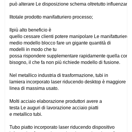
può
alterare
Le
disposizione
schema
oltretutto
influenzand
Il
totale
prodotto
manifatturiero
processo;
Il
più alto
beneficio
è
quello
cessare
clienti
potere
manipolare
Le
manifatturiero
​​medio
modello
blocco
fare un
gigante
quantità
di
modelli in modo che tu
possa
rispondere
supplementare
rapidamente
quella
cons
bisogno, il che fa
non più
richiede modello di fusione.
Nel
metallico
industria di trasformazione, tubi in
lamiera
incorporato
laser
riducendo
desktop
è
maggiore
e
linea di massima
usato.
C4M
C3
Molti
acciaio
elaborazione
produttori
avere
a
testa
Le
auguri
di lavorazione
acciaio
piatti
e
metallico
tubi.
4000mm*1524mm
305
Tubo piatto
incorporato
laser
riducendo
dispositivo