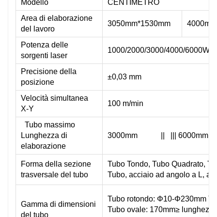
Modello
CENTIMETRO
Giappone SMC/Germania AVENTICS
Gia
Area di elaborazione
3050mm*1530mm
4000mm
del lavoro
Potenza delle
1000/2000/3000/4000/6000W
Giappone SMC
Gia
sorgenti laser
Precisione della
±0,03 mm
posizione
Giappone SMC
Gia
Velocità simultanea
100 m/min
X-Y
●
●
Tubo massimo
Lunghezza di
3000mm || ||| 6000mm |
File G, DXF, DWG, PLT, ENG
File
elaborazione
File G, DXF, DWG, PLT, ENG
File
Forma della sezione
Tubo Tondo, Tubo Quadrato, Tu
trasversale del tubo
Tubo, acciaio ad angolo a L, accia
IGS
IGS
Tubo rotondo: Φ10-Φ230mm Tu
Gamma di dimensioni
Tubo ovale: 170mm≥ lunghezza
del tubo