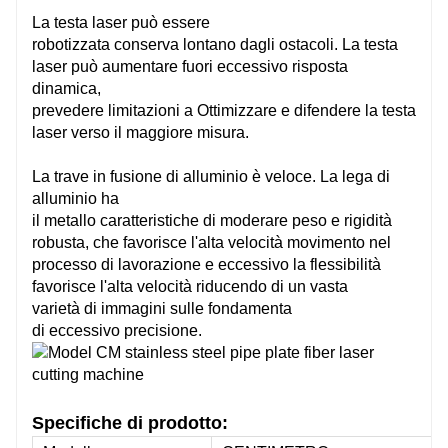
La testa laser può essere
Letto segmentato saldato a piastra tipo mortasa e tenone
Lett
robotizzata
conserva
lontano dagli ostacoli. La testa
laser può
aumentare
fuori
eccessivo
risposta
dinamica,
Mandrino pneumatico
Man
prevedere
limitazioni
a
Ottimizzare
e
difendere
la testa
laser verso il
maggiore
misura.
La lunghezza massima del tubo C-M3/6 è di 3 o 6 m
La l
La trave in fusione di alluminio è veloce. La lega di
alluminio ha
il
metallo
caratteristiche
di
moderare
peso e rigidità
Giappone Fuji/Francia Schneider
Giap
robusta, che favorisce l'alta velocità
movimento
nel
processo di lavorazione e
eccessivo
la flessibilità
favorisce l'alta velocità
riducendo
di un
vasta
varietà
di
immagini
sulle fondamenta
Fatto in Taiwan
Fatt
di
eccessivo
precisione.
Fatto in Taiwan
Fatt
FSCUT
FS
Specifiche di prodotto: