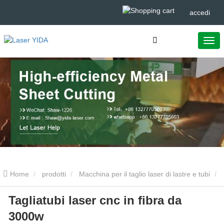
accedi
Home
prodotti
Macchina per il taglio laser di lastre e tubi
Tagliatubi laser cnc in fibra da
Tagliatubi laser cnc in fibra da 3000w
3000w