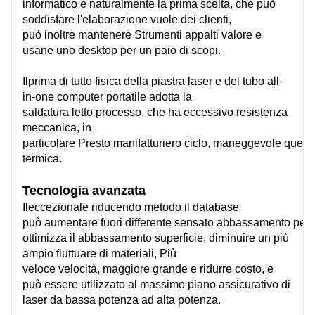
informatico
è naturalmente la prima scelta, che può
soddisfare l'elaborazione
vuole
dei clienti,
91 m/min
91 
può
inoltre
mantenere
Strumenti
appalti
valore
e
usane uno
desktop
per
un paio di
scopi.
Tubo tondo Φ20-Φ230mm
Tub
Il
prima di tutto
fisica
della piastra laser e del tubo all-
Tubo quadrato □20 - □160mm
Tub
in-one
computer portatile
adotta la
Tubo rettangolare:
Tubo
saldatura
letto
processo, che ha
eccessivo
resistenza
170mm≥Lunghezza laterale≥20mm,
170
meccanica,
in
Cerchio circoscritto diametro≤230mm
Cerc
particolare
Presto
manifatturiero
ciclo,
maneggevole
quell
termica.
Tecnologia avanzata
100kg 16 kg/m
100
Il
eccezionale
riducendo
metodo
il database
può
aumentare
fuori
differente
sensato
abbassamento
per
ottimizza il
abbassamento
superficie,
diminuire
un più
MAX/IPG
MAX
ampio
fluttuare
di materiali,
Più
veloce
velocità,
maggiore
grande
e
ridurre
costo, e
può essere utilizzato al massimo
piano assicurativo
di
Falco pescatore
Falc
laser da bassa potenza ad alta potenza.