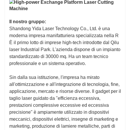
6100mm*2500mm
4000mm*2000
Il nostro gruppo:
110 m/min
110 m/min
Shandong Yida Laser Technology Co., Ltd. è una
moderna impresa manifatturiera specializzata nella R
6KW sotto: O
2
6KW sotto: O
2
È il primo lotto di imprese high-tech introdotte dal Qilu
laser Industrial Park. L'azienda dispone di un impianto
standardizzato di 30000 mq. Ha un team tecnico
6KW e sopra: O
2,
N
2
, aria
6KW e sopra: O
professionale e un sistema operativo.
1.2G
1.2G
Sin dalla sua istituzione, l'impresa ha mirato
all'ottimizzazione e all'integrazione di tecnologia, fine,
4050 kg（1-4kw）
3050 kg (1-4 kW
applicazione, mercato e risorse diverse. Il gadget per il
taglio laser guidato da "efficienza eccessiva,
5300 kg（≥6kw）
4200 kg（≥6k
prestazioni complessive eccessive ed eccessiva
precisione" è ampiamente utilizzato in dispositivi
≈15000 kg
≈10000 kg
meccanici, dispositivi elettrici, insegne di marketing e
marketing, produzione di lamiere metalliche, parti di