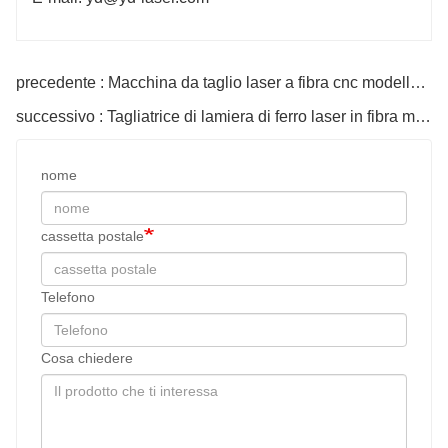
4KW e inferiori: Giappone SMC
4KW e inferiori
precedente : Macchina da taglio laser a fibra cnc modello CM-piastra e tubo a doppio scopo 6000w
successivo : Tagliatrice di lamiera di ferro laser in fibra modello H cnc in metallo
CS
6KW e superiori: Germania AVENTICS
6KW e superior
nome
cassetta postale
Telefono
Cosa chiedere