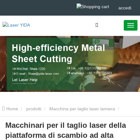
accedi
Home
prodotti
Macchina per taglio laser lamiera
Macchinari per il taglio laser della
Macchinari per il taglio laser della piattaforma di scambio ad alta
piattaforma di scambio ad alta
potenza