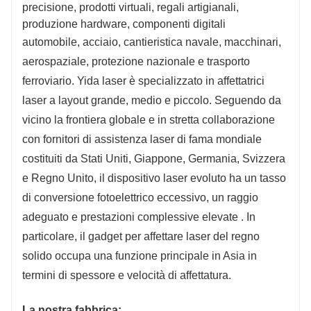
12KW e inferiori: BLT / Ray Tools
12KW e inferiori
precisione, prodotti virtuali, regali artigianali,
produzione hardware, componenti digitali
automobile, acciaio, cantieristica navale, macchinari,
aerospaziale, protezione nazionale e trasporto
LT
13KW e oltre: Germania Precitec/BLT
14KW e oltre: G
ferroviario. Yida laser è specializzato in affettatrici
laser a layout grande, medio e piccolo. Seguendo da
MAX/IPG/Raycus/GW
MAX/IPG/Rayc
vicino la frontiera globale e in stretta collaborazione
con fornitori di assistenza laser di fama mondiale
Letto saldato
Letto saldato
costituiti da Stati Uniti, Giappone, Germania, Svizzera
Cavalletto in fusione di alluminio
Cavalletto in fus
e Regno Unito, il dispositivo laser evoluto ha un tasso
di conversione fotoelettrico eccessivo, un raggio
adeguato e prestazioni complessive elevate . In
particolare, il gadget per affettare laser del regno
Giappone Fuji/Francia Schneider
Giappone Fuji/F
solido occupa una funzione principale in Asia in
termini di spessore e velocità di affettatura.
Prodotto a Taiwan HiWin
Prodotto a Taiw
La nostra fabbrica: