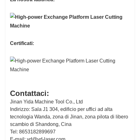
Prodotto a Taiwan YYC
Prodotto a Tai
●
●
Certificati:
●
●
FSCUT2000S
FSCUT2000S
8kw：FSCUT8000
8kw：FSCUT80
Contattaci:
Jinan Yida Machine Tool Co., Ltd
Indirizzo: Sala J1 304, edificio per uffici ad alta
S
Giappone SMC/Germania AVENTICS
Giappone SMC/
tecnologia Wanda, zona di Jinan, zona pilota di libero
scambio di Shandong, Cina
Tel: 8653182899697
Giappone SMC
Giappone SMC
E-mail: yd@yd-laser.com