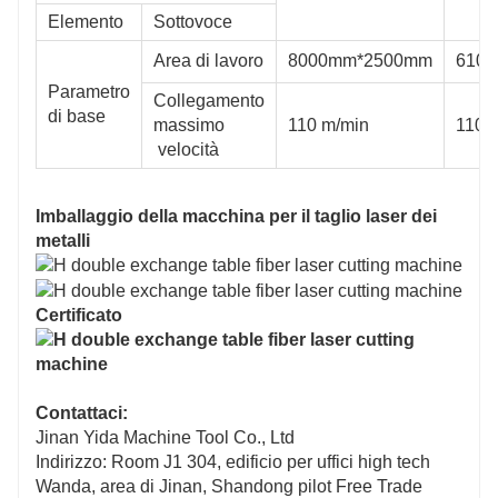
Elemento
Sottovoce
Area di lavoro
8000mm*2500mm
610
Parametro
Collegamento
di base
massimo
110 m/min
110 
velocità
Imballaggio della macchina per il taglio laser dei
metalli
Certificato
Contattaci:
Jinan Yida Machine Tool Co., Ltd
Indirizzo: Room J1 304, edificio per uffici high tech
Wanda, area di Jinan, Shandong pilot Free Trade