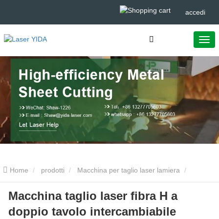
accedi
Home
prodotti
Macchina per taglio laser lamiera
Macchina taglio laser fibra H a
Macchina taglio laser fibra H a doppio tavolo intercambiabile
doppio tavolo intercambiabile