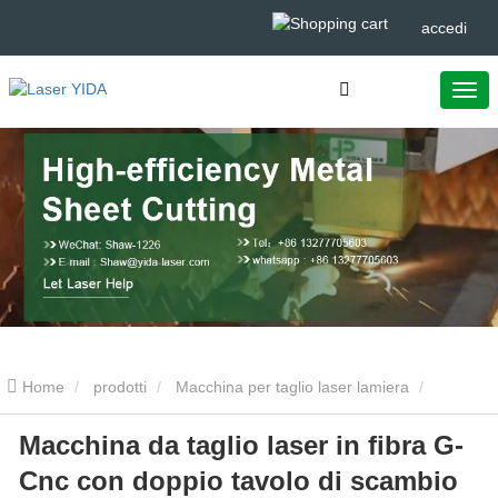
accedi
Home
prodotti
Macchina per taglio laser lamiera
Macchina da taglio laser in fibra G-
Macchina da taglio laser in fibra G-Cnc con doppio tavolo di scambio
Cnc con doppio tavolo di scambio
per metallo