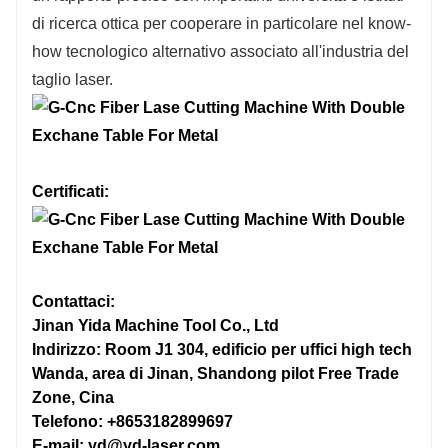
di ricerca ottica per cooperare in particolare nel know-
6100mm*2500mm
4000m
how tecnologico alternativo associato all'industria del
taglio laser.
110 m/min
110 m/
6KW sotto：O2
6KW s
Certificati:
6KW e oltre：O2、N2、aria
6KW e
1.2 G
1.2 G
Contattaci:
4050 kg (1-4 kW)
3050 kg
Jinan Yida Machine Tool Co., Ltd
Indirizzo: Room J1 304, edificio per uffici high tech
5300kg（≥6kw）
4200k
Wanda, area di Jinan, Shandong pilot Free Trade
Zone, Cina
≈15000 kg
≈10000
Telefono: +8653182899697
E-mail: yd@yd-laser.com