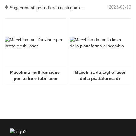
2023-05-19
Suggerimenti per ridurre i costi quando si utilizzano macchine da taglio laser
SMC
4KW e inferiore：Giappone SMC
4KW e 
NTICS
6KW e oltre：Germania AVENTICS
6KW e 
Macchina multifunzione 
Macchina da taglio laser 
per lastre e tubi laser
della piattaforma di 
scambio