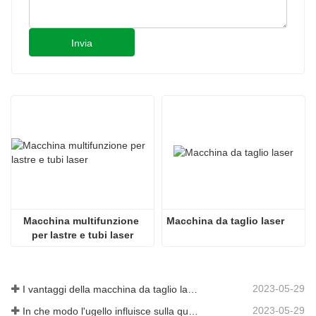
Prodotto a Taiwan YYC
Prodot
Invia
●
●
●
●
FSCUT2000S
FSCUT
8kw: FSCUT8000
8kw: 
Macchina multifunzione 
Macchina da taglio laser
per lastre e tubi laser
ENTICS
Giappone SMC/Germania AVENTICS
Giapp
2023-05-29
I vantaggi della macchina da taglio laser integrata con piastra e tubo
2023-05-29
In che modo l'ugello influisce sulla qualità del taglio laser?
Giappone SMC
Giapp