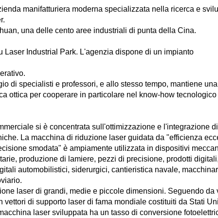
enda manifatturiera moderna specializzata nella ricerca e svil
r.
chuan, una delle cento aree industriali di punta della Cina.
ilu Laser Industrial Park. L'agenzia dispone di un impianto
erativo.
io di specialisti e professori, e allo stesso tempo, mantiene una 
cerca ottica per cooperare in particolare nel know-how tecnologico
merciale si è concentrata sull'ottimizzazione e l'integrazione di
uniche. La macchina di riduzione laser guidata da "efficienza ecc
ecisione smodata" è ampiamente utilizzata in dispositivi meccan
itarie, produzione di lamiere, pezzi di precisione, prodotti digitali
tali automobilistici, siderurgici, cantieristica navale, macchinar
oviario.
zione laser di grandi, medie e piccole dimensioni. Seguendo da 
 vettori di supporto laser di fama mondiale costituiti da Stati Uni
cchina laser sviluppata ha un tasso di conversione fotoelettri