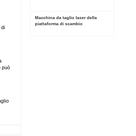
Macchina da taglio laser della 
piattaforma di scambio
 di
Macchina da taglio laser della piattaforma di scambio
Contatti ora
a
e può
aglio