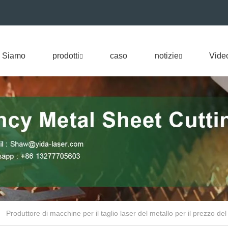
 Siamo
prodotti
caso
notizie
Vide
Produttore di macchine per il taglio laser del metallo per il prezzo del