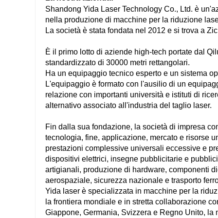
Shandong Yida Laser Technology Co., Ltd. è un'azi
nella produzione di macchine per la riduzione lase
La società è stata fondata nel 2012 e si trova a Zi
È il primo lotto di aziende high-tech portate dal Q
standardizzato di 30000 metri rettangolari.
Ha un equipaggio tecnico esperto e un sistema op
L'equipaggio è formato con l'ausilio di un equipagg
relazione con importanti università e istituti di ri
alternativo associato all'industria del taglio laser.
Fin dalla sua fondazione, la società di impresa com
tecnologia, fine, applicazione, mercato e risorse 
prestazioni complessive universali eccessive e pr
dispositivi elettrici, insegne pubblicitarie e pubblic
artigianali, produzione di hardware, componenti digi
aerospaziale, sicurezza nazionale e trasporto ferr
Yida laser è specializzata in macchine per la ridu
la frontiera mondiale e in stretta collaborazione con
Giappone, Germania, Svizzera e Regno Unito, la ma