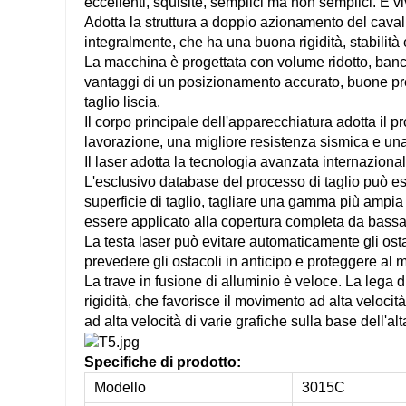
eccellenti, squisite, semplici ma non semplici. È vi
Adotta la struttura a doppio azionamento del cavalle
integralmente, che ha una buona rigidità, stabilità 
La macchina è progettata con volume ridotto, banco
vantaggi di un posizionamento accurato, buone prest
taglio liscia.
Il corpo principale dell'apparecchiatura adotta il 
lavorazione, una migliore resistenza sismica e una
Il laser adotta la tecnologia avanzata internaziona
L'esclusivo database del processo di taglio può esegu
superficie di taglio, tagliare una gamma più ampia d
essere applicato alla copertura completa da bassa 
La testa laser può evitare automaticamente gli ost
prevedere gli ostacoli in anticipo e proteggere al m
La trave in fusione di alluminio è veloce. La lega d
rigidità, che favorisce il movimento ad alta velocità 
ad alta velocità di varie grafiche sulla base dell'al
Specifiche di prodotto:
Modello
3015C