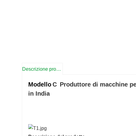
Descrizione prodotto
Modello
C
Produttore di macchine per 
in India
produttore di macchine per il taglio laser,macchine 
india