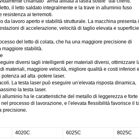
vidamente chiamato "arma affilata a lastra sottile" dai clienti.
tto, il letto saldato integralmente e la trave in alluminio fuso
e resistenza ai terremoti.
 da lavoro aperto e stabilità strutturale. La macchina presenta i
azioni di accelerazione, velocità di taglio elevata e superficie
processo del letto di colata, che ha una maggiore precisione di
 maggiore stabilità.
le
ire diversi tagli intelligenti per materiali diversi, ottimizzare l
i materiali, maggiore velocità, migliore qualità e costi inferiori 
potenza ad alta -potere laser.
acoli. La testa laser può eseguire un'elevata risposta dinamica,
assimo la testa laser.
i alluminio ha le caratteristiche del metallo di leggerezza e forte
nel processo di lavorazione, e l'elevata flessibilità favorisce il t
ta precisione.
4020C
6025C
8025C