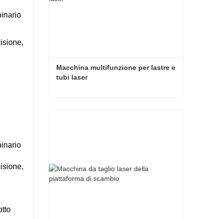
binario
isione,
Macchina multifunzione per lastre e 
tubi laser
Macchina multifunzione per lastre e tubi laser
Contatti ora
binario
isione,
otto