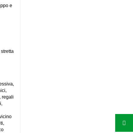
uppo e
stretta
essiva,
ici,
, regali
i,
vicino
ti,
co