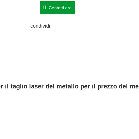
Contatti ora
condividi:
il taglio laser del metallo per il prezzo del me
per il taglio laser per metallo, tagliatrice laser per metallo prez