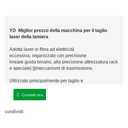
YD Miglior prezzo della macchina per il taglio
laser della lamiera
Adotta laser in fibra ad elettricità
eccessiva, organizzato con precisione
lineare guida binario, alta precisione attrezzatura rack
e speciale| |||meccanismi di trasmissione.
Utilizzato principalmente per taglio e
formatura normale carbonio metallo lastra,
cromo metallo lastra, alluminio e|
Contatti ora
|||distintivo metallo materiali.
condividi:
Il dispositivo è progettato con volume ridotto, banco di
lavoro aperto e stabilità strutturale.