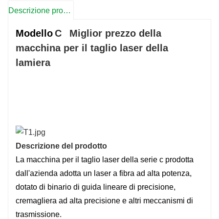
Il precetto fisico del sistema adotta la tecnica del
Descrizione prodotto
materasso che ha superiore||| |precisione di
lavorazione, maggiore resistenza sismica
Modello
C
Miglior prezzo della
e maggiore bilanciamento.
macchina per il taglio laser della
lamiera
macchina per il taglio laser della lamiera, prezzo della
macchina per il taglio laser della lamiera, la migliore
macchina per il taglio laser della lamiera
Descrizione del prodotto
La macchina per il taglio laser della serie c prodotta
dall'azienda adotta un laser a fibra ad alta potenza,
dotato di binario di guida lineare di precisione,
cremagliera ad alta precisione e altri meccanismi di
trasmissione.