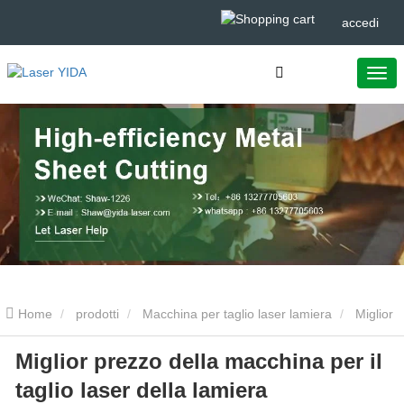
accedi
Home
prodotti
Macchina per taglio laser lamiera
Miglior
Miglior prezzo della macchina per il
prezzo della macchina per il taglio laser della lamiera
taglio laser della lamiera