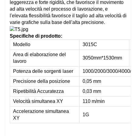
leggerezza e forte rigidità, che favorisce il movimento
ad alta velocità nel processo di lavorazione, e
l'elevata flessibilità favorisce il taglio ad alta velocità di
varie grafiche sulla base dell'alta precisione.
Specifiche di prodotto:
Modello
3015C
4
Area di elaborazione del
3050mm*1530mm
4
lavoro
Potenza delle sorgenti laser
1000/2000/3000/4000/
Precisione della posizione
0,05 mm
Ripetibilità Accuratezza
0,03 mm
Velocità simultanea XY
110 m/min
Accelerazione simultanea
1G
XY