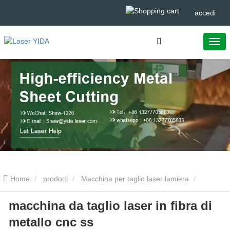
accedi
Home
prodotti
Macchina per taglio laser lamiera
macchina da taglio laser in fibra di
macchina da taglio laser in fibra di metallo cnc ss
metallo cnc ss