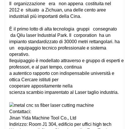
Il
organizzazione
era
non appena
costituita nel
2012 e
situato
a Zichuan, una delle cento aree
industriali più importanti della Cina.
È il primo lotto di alta tecnologia
gruppi
consegnato
da Qilu laser Industrial Park. Il
corporation
ha un
impianto standardizzato di 30000 metri rettangolari. ha
un
equipaggio tecnico
professionale
e sistema
operativo.
Il
equipaggio
è
modellato
attraverso
e
gruppo
di
esperti
e
professori, e al
pari
tempo, continua
a
autentico
rapporto con
indispensabile
università e
ottica
Cercare
istituti per
cooperare
appositamente
nella
scienza
scambio
imparentato
al Laser
taglio
industria.
Contattaci:
Jinan Yida Machine Tool Co., Ltd
Indirizzo: Room J1 304, edificio per uffici high tech