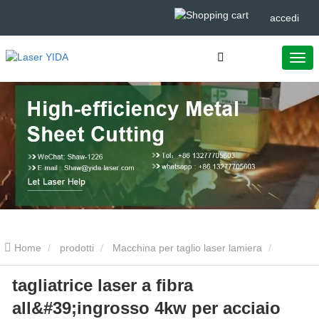
accedi
Home
prodotti
Macchina per taglio laser lamiera
tagliatrice laser a fibra
tagliatrice laser a fibra all'ingrosso 4kw per acciaio
all&#39;ingrosso 4kw per acciaio