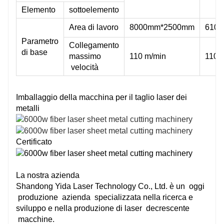
Elemento
sottoelemento
Area di lavoro
8000mm*2500mm
610
Parametro
Collegamento
di base
massimo
110 m/min
110 
velocità
Imballaggio della macchina per il taglio laser dei
metalli
Certificato
La nostra azienda
Shandong Yida Laser Technology Co., Ltd. è un
oggi
produzione
azienda
specializzata nella ricerca e
sviluppo e nella produzione di laser
decrescente
macchine.