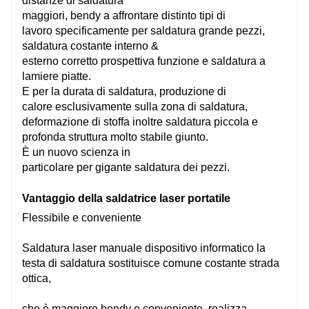
distanze di saldatura
maggiori,
bendy
a
affrontare
distinto
tipi
di
lavoro
specificamente
per saldatura
grande
pezzi,
saldatura
costante
interno
&
esterno
corretto
prospettiva
funzione
e saldatura a
lamiere piatte.
E
per la durata di
saldatura, produzione di
calore
esclusivamente
sulla zona di saldatura,
deformazione di
stoffa
inoltre
saldatura piccola e
profonda
struttura
molto
stabile
giunto.
È un nuovo
scienza
in
particolare
per
gigante
saldatura dei pezzi.
Vantaggio della
saldatrice laser portatile
Flessibile e conveniente
Saldatura laser manuale
dispositivo informatico
la
testa di saldatura sostituisce
comune
costante
strada
ottica,
che è
maggiore
bendy
e conveniente, realizza