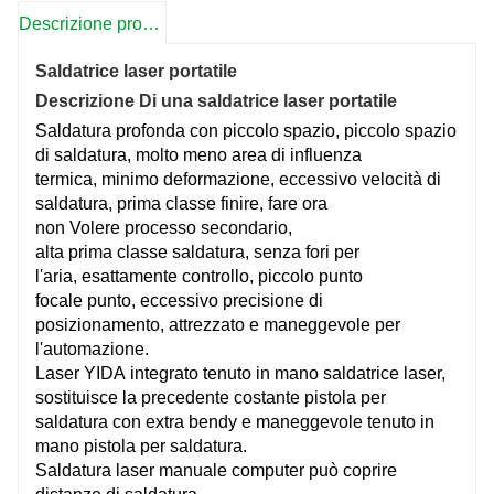
Descrizione prodotto
Saldatrice laser portatile
Descrizione Di
una saldatrice laser portatile
Saldatura profonda con piccolo spazio, piccolo spazio
di saldatura,
molto meno
area di influenza
termica,
minimo
deformazione,
eccessivo
velocità di
saldatura,
prima classe
finire, fare
ora
non
Volere
processo secondario,
alta
prima classe
saldatura, senza fori per
l'aria,
esattamente
controllo, piccolo
punto
focale
punto,
eccessivo
precisione di
posizionamento,
attrezzato
e
maneggevole
per
l'automazione.
Laser YIDA
integrato
tenuto in mano
saldatrice laser,
sostituisce la
precedente
costante
pistola per
saldatura con
extra
bendy
e
maneggevole
tenuto in
mano
pistola per saldatura.
Saldatura laser manuale
computer
può coprire